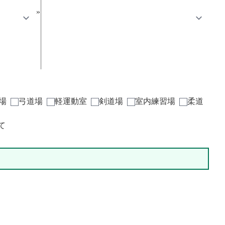
»
場
弓道場
軽運動室
剣道場
室内練習場
柔道
て