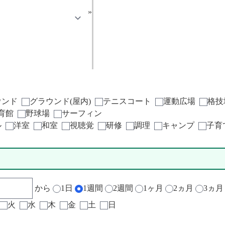
»
ウンド
グラウンド(屋内)
テニスコート
運動広場
格技
育館
野球場
サーフィン
ル
洋室
和室
視聴覚
研修
調理
キャンプ
子育
から
1日
1週間
2週間
1ヶ月
2ヵ月
3ヵ月
火
水
木
金
土
日